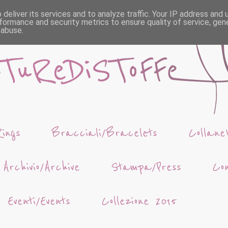
deliver its services and to analyze traffic. Your IP address and
formance and security metrics to ensure quality of service, ge
 abuse.
Rings
Bracciali/Bracelets
Collane
Archivio/Archive
Stampa/Press
Co
Eventi/Events
Collezione 2015