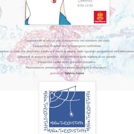
"T
rasparenze di acqua che si dissolvono nel riverbero del cielo.
Trasparenze di animi che si immergono nell'infinito.
renze di gioie che decorano il volto e il corpo di donne dallo sguardo compiaciuto nell'attenzione 
Specchio di acque e specchio dei sentimenti nella materia di un gioiello.
Profondità visibili nello spessore cristallino.
Penetrazione ammiccante tra atomi disgregati e rifrangenti.
"
poesia di
: Salvino Leone