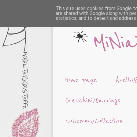
This site uses cookies from Google to 
are shared with Google along with per
statistics, and to detect and address
Home page
Anelli\
Orecchini/Earrings
Collezioni/Collection