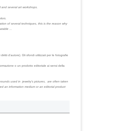
l and several art workshops.
olors.
tion of several techniques, this is the reason why
atable ...
tti d'autore). Gli sfondi utilizzati per le fotografie
rmazione o un prodotto editoriale ai sensi della
grounds used in jewelry's pictures, are often taken
ered an information medium or an editorial product