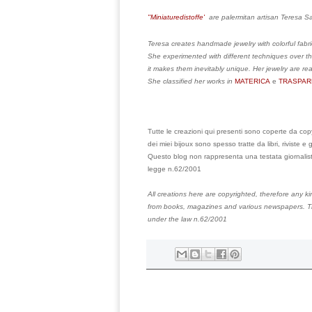
''Miniaturedistoffe'
are palermitan artisan Teresa San
Teresa creates handmade jewelry with colorful fabrics
She experimented with different techniques over th
it makes them inevitably unique. Her jewelry are rea
She classified her works in
MATERICA
e
TRASPAR
Tutte le creazioni qui presenti sono coperte da copyri
dei miei bijoux sono spesso tratte da libri, riviste e g
Questo blog non rappresenta una testata giornalist
legge n.62/2001
All creations here are copyrighted, therefore any ki
from books, magazines and various newspapers.
T
under the law n.62/2001