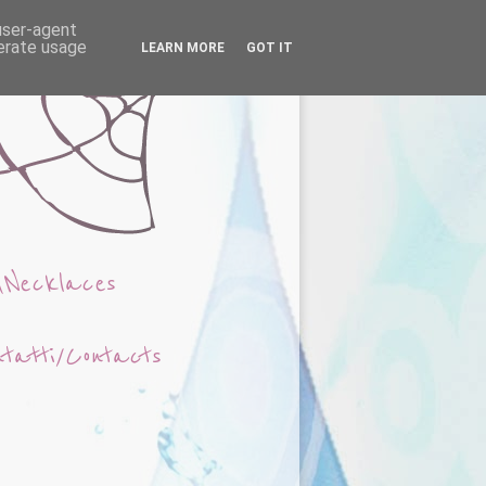
 user-agent
nerate usage
LEARN MORE
GOT IT
\Necklaces
ntatti/Contacts