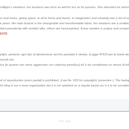
filippo's creations: her business was born as well for fun as for passion. She attended art schoo
 and resins, giving space, in all its forms and facets, to imagination and creativity into a riot of c
e years. Her main feature is the changeable and transformable fabric, her creations are a combina
lized prevalently with recicled silks, others are hand-painted. Every creation is unique and unrepe
ENTE.
ght, pertanto ogni tipo di riproduzione (anche parziale) è vietata. (Legge N°633 per la tutela dei diri
iornali vari.
ica (in quanto non viene aggiornato con cadenza periodica) né è da considerarsi un mezzo di info
nd of reproduction (even partial) is prohibited. (Law No. 633 for
copyrights'
protection ). The back
his blog is not a news organization (as it is not updated on a regular basis) nor is it to be consid
Home page